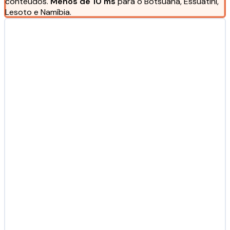
conteúdos.
Menos de 10 ms
para o Botsuana, Essuatíni,
Lesoto e Namíbia.