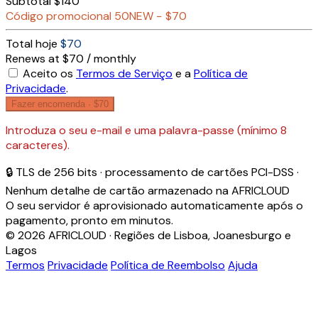
Subtotal
$140
Código promocional
50NEW
−
$70
Total hoje
$70
Renews at $70 / monthly
Aceito os
Termos de Serviço
e a
Política de
Privacidade
.
Fazer encomenda ·
$70
Introduza o seu e-mail e uma palavra-passe (mínimo 8
caracteres).
🔒 TLS de 256 bits · processamento de cartões PCI-DSS ·
Nenhum detalhe de cartão armazenado na AFRICLOUD
O seu servidor é aprovisionado automaticamente após o
pagamento, pronto em minutos.
© 2026 AFRICLOUD · Regiões de Lisboa, Joanesburgo e
Lagos
Termos
Privacidade
Política de Reembolso
Ajuda