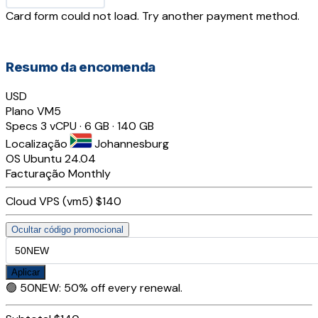
Card form could not load. Try another payment method.
Resumo da encomenda
USD
Plano
VM5
Specs
3 vCPU · 6 GB · 140 GB
Localização
Johannesburg
OS
Ubuntu 24.04
Facturação
Monthly
Cloud VPS (vm5)
$140
Ocultar código promocional
Aplicar
🟢
50NEW
:
50% off every renewal.