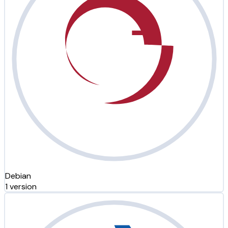
Debian
1 version