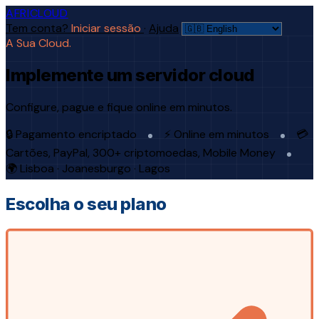
AFRICLOUD
Tem conta?
Iniciar sessão
·
Ajuda
A Sua Cloud.
Implemente um servidor cloud
Configure, pague e fique online em minutos.
🔒 Pagamento encriptado
⚡ Online em minutos
💳
Cartões, PayPal, 300+ criptomoedas, Mobile Money
🌍 Lisboa · Joanesburgo · Lagos
Escolha o seu plano