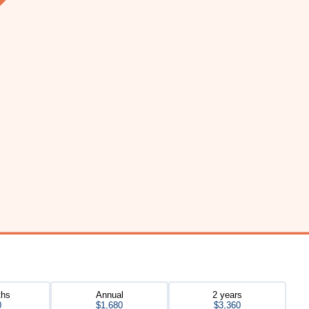
ths
Annual
2 years
0
$1,680
$3,360