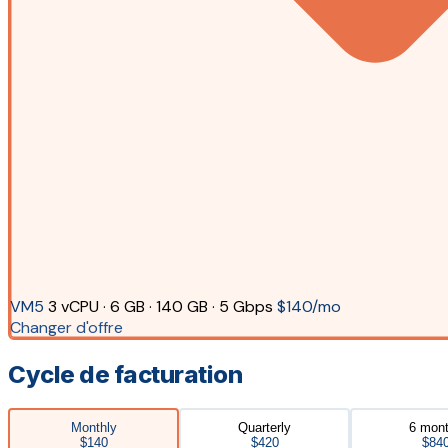
VM5
3 vCPU · 6 GB · 140 GB · 5 Gbps
$140/mo
Changer d'offre
Cycle de facturation
Monthly
Quarterly
6 mon
$140
$420
$84