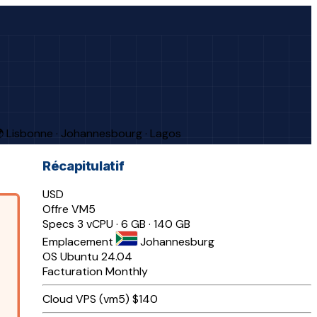
 Lisbonne · Johannesbourg · Lagos
Récapitulatif
USD
Offre
VM5
Specs
3 vCPU · 6 GB · 140 GB
Emplacement
Johannesburg
OS
Ubuntu 24.04
Facturation
Monthly
Cloud VPS (vm5)
$140