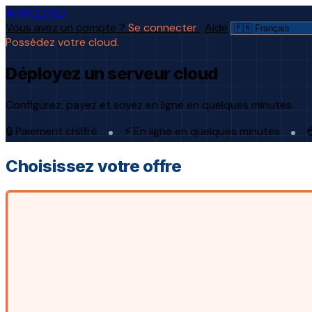
AFRICLOUD
Vous avez un compte ?
Se connecter
·
Aide
Possédez votre cloud.
Déployez un serveur cloud
Configurez, payez et soyez en ligne en quelques minutes.
🔒 Paiement chiffré
⚡ En ligne en quelques minutes

Choisissez votre offre