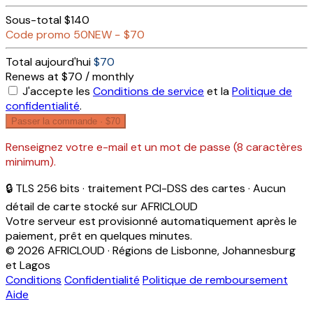
Sous-total
$140
Code promo
50NEW
−
$70
Total aujourd'hui
$70
Renews at $70 / monthly
J'accepte les
Conditions de service
et la
Politique de
confidentialité
.
Passer la commande ·
$70
Renseignez votre e-mail et un mot de passe (8 caractères
minimum).
🔒 TLS 256 bits · traitement PCI-DSS des cartes · Aucun
détail de carte stocké sur AFRICLOUD
Votre serveur est provisionné automatiquement après le
paiement, prêt en quelques minutes.
© 2026 AFRICLOUD · Régions de Lisbonne, Johannesburg
et Lagos
Conditions
Confidentialité
Politique de remboursement
Aide