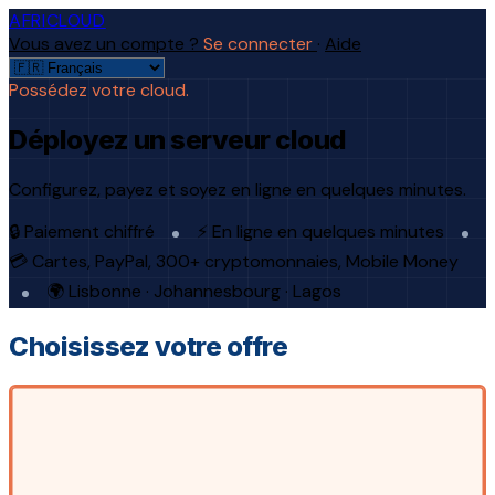
AFRICLOUD
Vous avez un compte ?
Se connecter
·
Aide
Possédez votre cloud.
Déployez un serveur cloud
Configurez, payez et soyez en ligne en quelques minutes.
🔒 Paiement chiffré
⚡ En ligne en quelques minutes
💳 Cartes, PayPal, 300+ cryptomonnaies, Mobile Money
🌍 Lisbonne · Johannesbourg · Lagos
Choisissez votre offre