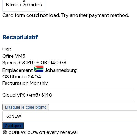
₿
Bitcoin + 300 autres
Card form could not load. Try another payment method.
Récapitulatif
USD
Offre
VM5
Specs
3 vCPU · 6 GB · 140 GB
Emplacement
Johannesburg
OS
Ubuntu 24.04
Facturation
Monthly
Cloud VPS (vm5)
$140
Masquer le code promo
Appliquer
🟢
50NEW
:
50% off every renewal.