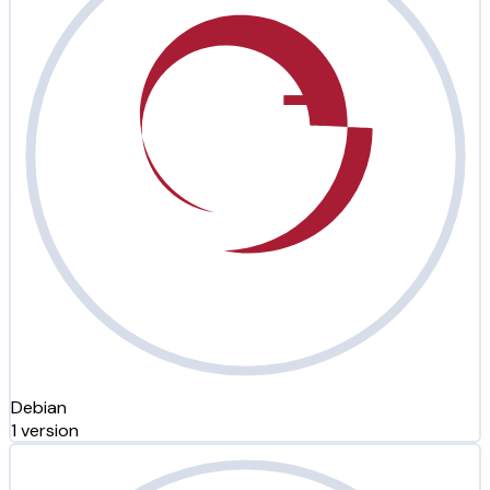
Debian
1 version