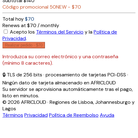
Subtotal
$140
Código promocional
50NEW
−
$70
Total hoy
$70
Renews at $70 / monthly
Acepto los
Términos del Servicio
y la
Política de
Privacidad
.
Realizar pedido ·
$70
Introduzca su correo electrónico y una contraseña
(mínimo 8 caracteres).
🔒 TLS de 256 bits · procesamiento de tarjetas PCI-DSS ·
Ningún dato de tarjeta almacenado en AFRICLOUD
Su servidor se aprovisiona automáticamente tras el pago,
listo en minutos.
© 2026 AFRICLOUD · Regiones de Lisboa, Johannesburgo y
Lagos
Términos
Privacidad
Política de Reembolso
Ayuda