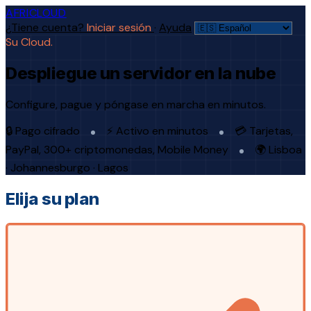
AFRICLOUD
¿Tiene cuenta?
Iniciar sesión
·
Ayuda
Su Cloud.
Despliegue un servidor en la nube
Configure, pague y póngase en marcha en minutos.
🔒 Pago cifrado
⚡ Activo en minutos
💳 Tarjetas,
PayPal, 300+ criptomonedas, Mobile Money
🌍 Lisboa
· Johannesburgo · Lagos
Elija su plan