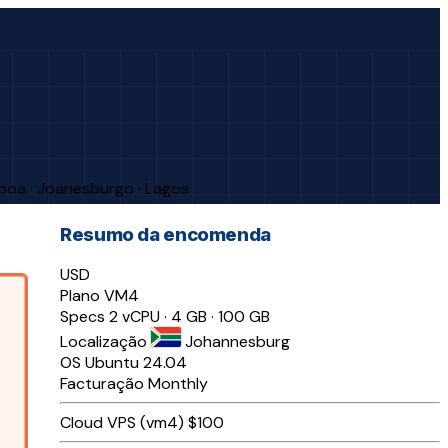
sboa · Joanesburgo · Lagos
Resumo da encomenda
USD
Plano
VM4
Specs
2 vCPU · 4 GB · 100 GB
Localização
Johannesburg
OS
Ubuntu 24.04
Facturação
Monthly
Cloud VPS (vm4)
$100