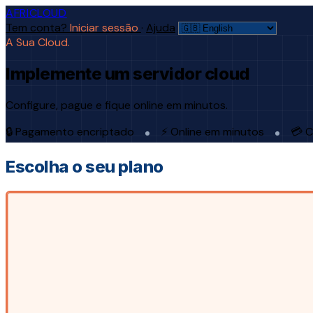
AFRICLOUD
Tem conta?
Iniciar sessão
·
Ajuda
A Sua Cloud.
Implemente um servidor cloud
Configure, pague e fique online em minutos.
🔒 Pagamento encriptado
⚡ Online em minutos
💳 C
Escolha o seu plano