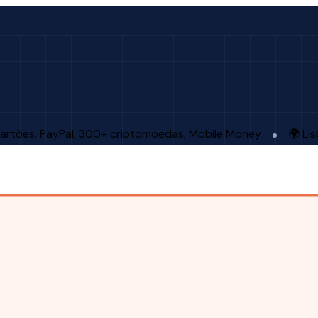
artões, PayPal, 300+ criptomoedas, Mobile Money
🌍 Li