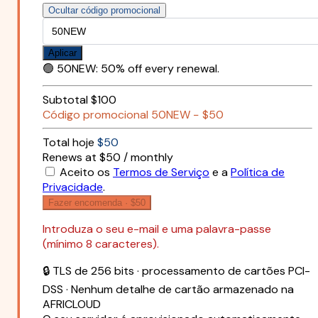
Ocultar código promocional
Aplicar
🟢
50NEW
:
50% off every renewal.
Subtotal
$100
Código promocional
50NEW
−
$50
Total hoje
$50
Renews at $50 / monthly
Aceito os
Termos de Serviço
e a
Política de
Privacidade
.
Fazer encomenda ·
$50
Introduza o seu e-mail e uma palavra-passe
(mínimo 8 caracteres).
🔒 TLS de 256 bits · processamento de cartões PCI-
DSS · Nenhum detalhe de cartão armazenado na
AFRICLOUD