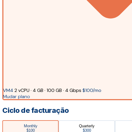
VM4
2 vCPU · 4 GB · 100 GB · 4 Gbps
$100/mo
Mudar plano
Ciclo de facturação
Monthly
Quarterly
$100
$300