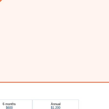
6 months
Annual
$600
$1,200