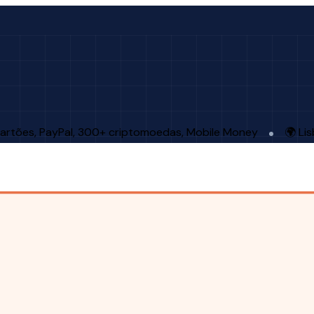
artões, PayPal, 300+ criptomoedas, Mobile Money
🌍 Li