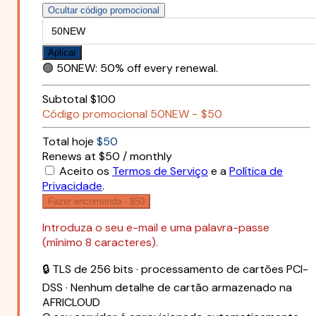
Ocultar código promocional
Aplicar
🟢
50NEW
:
50% off every renewal.
Subtotal
$100
Código promocional
50NEW
−
$50
Total hoje
$50
Renews at $50 / monthly
Aceito os
Termos de Serviço
e a
Política de
Privacidade
.
Fazer encomenda ·
$50
Introduza o seu e-mail e uma palavra-passe
(mínimo 8 caracteres).
🔒 TLS de 256 bits · processamento de cartões PCI-
DSS · Nenhum detalhe de cartão armazenado na
AFRICLOUD