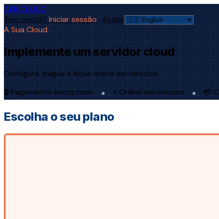
AFRICLOUD
Tem conta?
Iniciar sessão
·
Ajuda
A Sua Cloud.
Implemente um servidor cloud
Configure, pague e fique online em minutos.
🔒 Pagamento encriptado
⚡ Online em minutos
💳 C
Escolha o seu plano