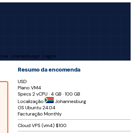
sboa · Joanesburgo · Lagos
Resumo da encomenda
USD
Plano
VM4
Specs
2 vCPU · 4 GB · 100 GB
Localização
Johannesburg
OS
Ubuntu 24.04
Facturação
Monthly
Cloud VPS (vm4)
$100