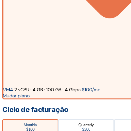
VM4
2 vCPU · 4 GB · 100 GB · 4 Gbps
$100/mo
Mudar plano
Ciclo de facturação
Monthly
Quarterly
$100
$300