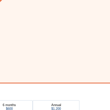
6 months
Annual
$600
$1,200