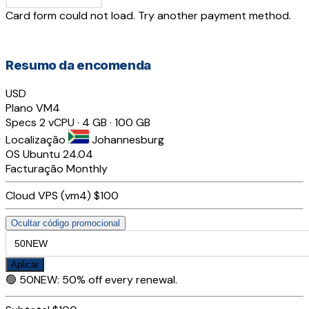
Card form could not load. Try another payment method.
Resumo da encomenda
USD
Plano
VM4
Specs
2 vCPU · 4 GB · 100 GB
Localização
Johannesburg
OS
Ubuntu 24.04
Facturação
Monthly
Cloud VPS (vm4)
$100
Ocultar código promocional
Aplicar
🟢
50NEW
:
50% off every renewal.