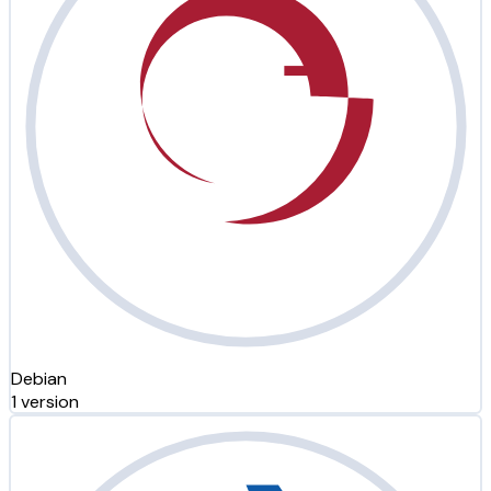
Debian
1 version