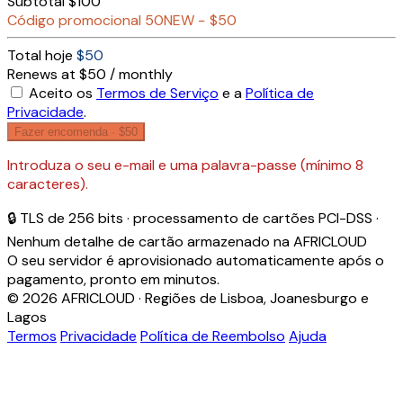
Subtotal
$100
Código promocional
50NEW
−
$50
Total hoje
$50
Renews at $50 / monthly
Aceito os
Termos de Serviço
e a
Política de
Privacidade
.
Fazer encomenda ·
$50
Introduza o seu e-mail e uma palavra-passe (mínimo 8
caracteres).
🔒 TLS de 256 bits · processamento de cartões PCI-DSS ·
Nenhum detalhe de cartão armazenado na AFRICLOUD
O seu servidor é aprovisionado automaticamente após o
pagamento, pronto em minutos.
© 2026 AFRICLOUD · Regiões de Lisboa, Joanesburgo e
Lagos
Termos
Privacidade
Política de Reembolso
Ajuda