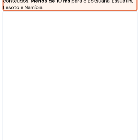
conteúdos.
Menos de 10 ms
para o Botsuana, Essuatíni,
Lesoto e Namíbia.