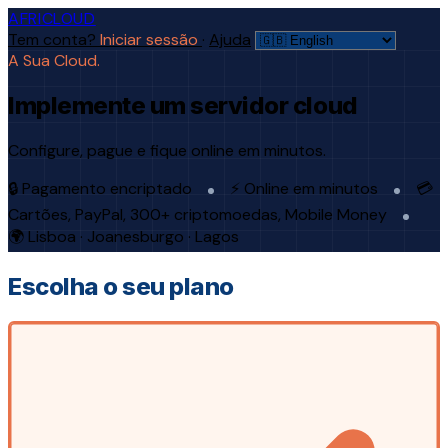
AFRICLOUD
Tem conta?
Iniciar sessão
·
Ajuda
A Sua Cloud.
Implemente um servidor cloud
Configure, pague e fique online em minutos.
🔒 Pagamento encriptado
⚡ Online em minutos
💳
Cartões, PayPal, 300+ criptomoedas, Mobile Money
🌍 Lisboa · Joanesburgo · Lagos
Escolha o seu plano