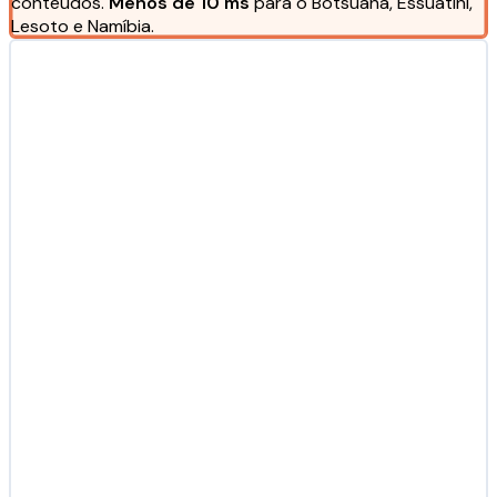
conteúdos.
Menos de 10 ms
para o Botsuana, Essuatíni,
Lesoto e Namíbia.