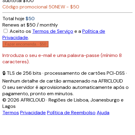
Subtotal
$100
Código promocional
50NEW
−
$50
Total hoje
$50
Renews at $50 / monthly
Aceito os
Termos de Serviço
e a
Política de
Privacidade
.
Fazer encomenda ·
$50
Introduza o seu e-mail e uma palavra-passe (mínimo 8
caracteres).
🔒 TLS de 256 bits · processamento de cartões PCI-DSS ·
Nenhum detalhe de cartão armazenado na AFRICLOUD
O seu servidor é aprovisionado automaticamente após o
pagamento, pronto em minutos.
© 2026 AFRICLOUD · Regiões de Lisboa, Joanesburgo e
Lagos
Termos
Privacidade
Política de Reembolso
Ajuda