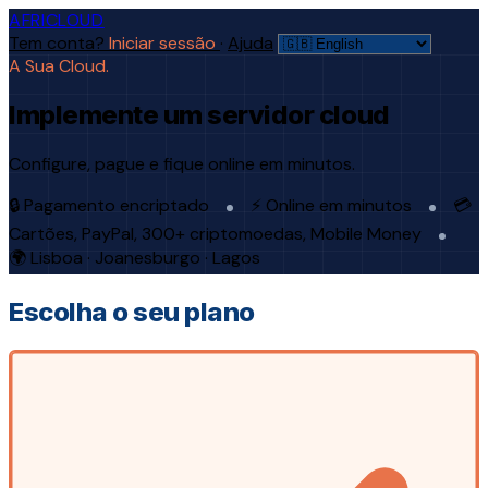
AFRICLOUD
Tem conta?
Iniciar sessão
·
Ajuda
A Sua Cloud.
Implemente um servidor cloud
Configure, pague e fique online em minutos.
🔒 Pagamento encriptado
⚡ Online em minutos
💳
Cartões, PayPal, 300+ criptomoedas, Mobile Money
🌍 Lisboa · Joanesburgo · Lagos
Escolha o seu plano