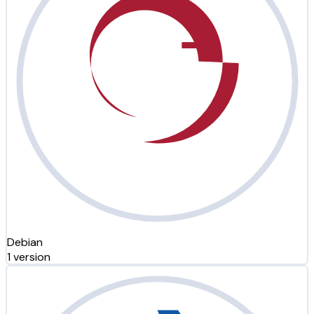
Debian
1 version