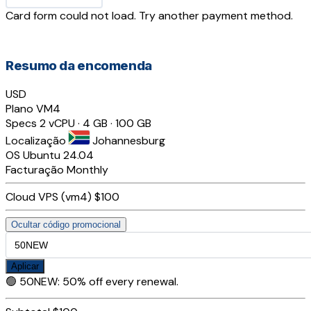
Card form could not load. Try another payment method.
Resumo da encomenda
USD
Plano
VM4
Specs
2 vCPU · 4 GB · 100 GB
Localização
Johannesburg
OS
Ubuntu 24.04
Facturação
Monthly
Cloud VPS (vm4)
$100
Ocultar código promocional
Aplicar
🟢
50NEW
:
50% off every renewal.