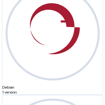
Debian
1 version