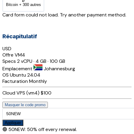
₿
Bitcoin + 300 autres
Card form could not load. Try another payment method.
Récapitulatif
USD
Offre
VM4
Specs
2 vCPU · 4 GB · 100 GB
Emplacement
Johannesburg
OS
Ubuntu 24.04
Facturation
Monthly
Cloud VPS (vm4)
$100
Masquer le code promo
Appliquer
🟢
50NEW
:
50% off every renewal.