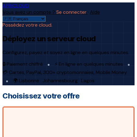
AFRICLOUD
Vous avez un compte ?
Se connecter
·
Aide
Possédez votre cloud.
Déployez un serveur cloud
Configurez, payez et soyez en ligne en quelques minutes.
🔒 Paiement chiffré
⚡ En ligne en quelques minutes
💳 Cartes, PayPal, 300+ cryptomonnaies, Mobile Money
🌍 Lisbonne · Johannesbourg · Lagos
Choisissez votre offre