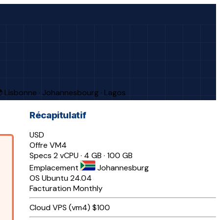
 Lisbonne · Johannesbourg · Lagos
Récapitulatif
USD
Offre
VM4
Specs
2 vCPU · 4 GB · 100 GB
Emplacement
Johannesburg
OS
Ubuntu 24.04
Facturation
Monthly
Cloud VPS (vm4)
$100