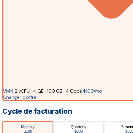
VM4
2 vCPU · 4 GB · 100 GB · 4 Gbps
$100/mo
Changer d'offre
Cycle de facturation
Monthly
Quarterly
6 mon
$100
$300
$60