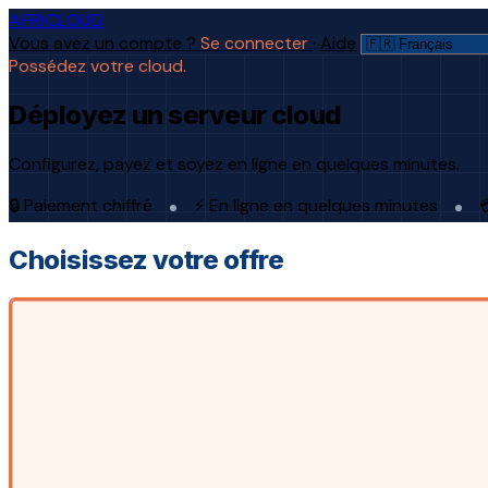
AFRICLOUD
Vous avez un compte ?
Se connecter
·
Aide
Possédez votre cloud.
Déployez un serveur cloud
Configurez, payez et soyez en ligne en quelques minutes.
🔒 Paiement chiffré
⚡ En ligne en quelques minutes

Choisissez votre offre