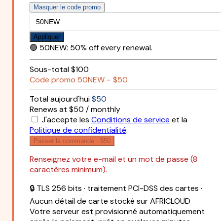
Masquer le code promo
Appliquer
🟢
50NEW
:
50% off every renewal.
Sous-total
$100
Code promo
50NEW
−
$50
Total aujourd'hui
$50
Renews at $50 / monthly
J'accepte les
Conditions de service
et la
Politique de confidentialité
.
Passer la commande ·
$50
Renseignez votre e-mail et un mot de passe (8
caractères minimum).
🔒 TLS 256 bits · traitement PCI-DSS des cartes ·
Aucun détail de carte stocké sur AFRICLOUD
Votre serveur est provisionné automatiquement