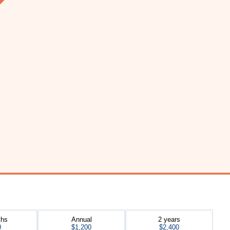
ths
Annual
2 years
0
$1,200
$2,400