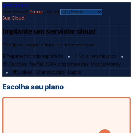
AFRICLOUD
Tem conta?
Entrar
·
Ajuda
Sua Cloud.
Implante um servidor cloud
Configure, pague e fique no ar em minutos.
🔒 Pagamento criptografado
⚡ No ar em minutos
💳 Cartões, PayPal, 300+ criptomoedas, Mobile Money
🌍 Lisboa · Joanesburgo · Lagos
Escolha seu plano