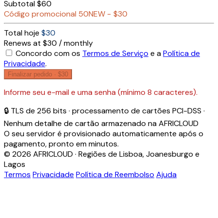
Subtotal
$60
Código promocional
50NEW
−
$30
Total hoje
$30
Renews at $30 / monthly
Concordo com os
Termos de Serviço
e a
Política de
Privacidade
.
Finalizar pedido ·
$30
Informe seu e-mail e uma senha (mínimo 8 caracteres).
🔒 TLS de 256 bits · processamento de cartões PCI-DSS ·
Nenhum detalhe de cartão armazenado na AFRICLOUD
O seu servidor é provisionado automaticamente após o
pagamento, pronto em minutos.
© 2026 AFRICLOUD · Regiões de Lisboa, Joanesburgo e
Lagos
Termos
Privacidade
Política de Reembolso
Ajuda