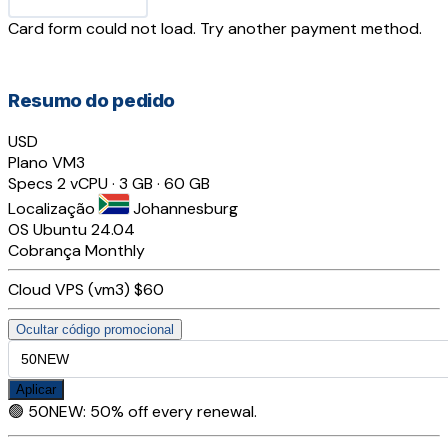
Card form could not load. Try another payment method.
Resumo do pedido
USD
Plano
VM3
Specs
2 vCPU · 3 GB · 60 GB
Localização
Johannesburg
OS
Ubuntu 24.04
Cobrança
Monthly
Cloud VPS (vm3)
$60
Ocultar código promocional
Aplicar
🟢
50NEW
:
50% off every renewal.