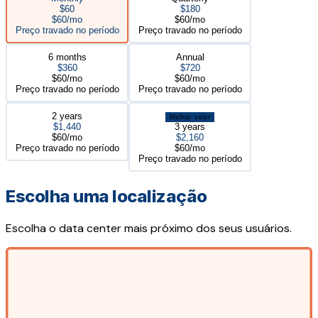
$60
$180
$60/mo
$60/mo
Preço travado no período
Preço travado no período
6 months
Annual
$360
$720
$60/mo
$60/mo
Preço travado no período
Preço travado no período
2 years
Melhor valor
$1,440
3 years
$60/mo
$2,160
Preço travado no período
$60/mo
Preço travado no período
Escolha uma localização
Escolha o data center mais próximo dos seus usuários.