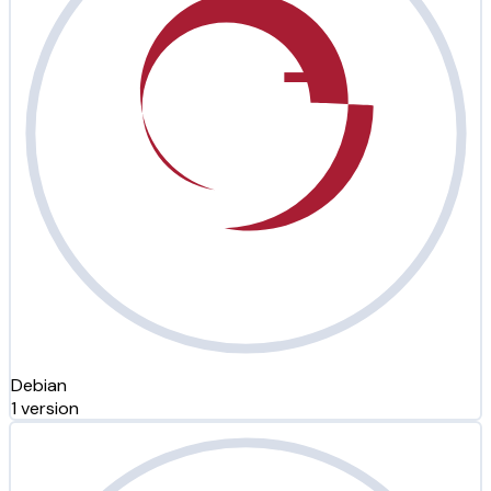
Debian
1 version