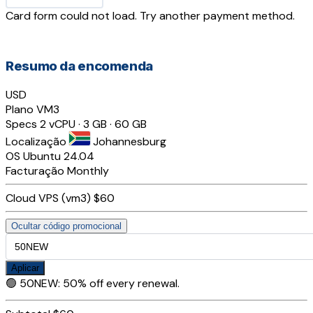
Card form could not load. Try another payment method.
Resumo da encomenda
USD
Plano
VM3
Specs
2 vCPU · 3 GB · 60 GB
Localização
Johannesburg
OS
Ubuntu 24.04
Facturação
Monthly
Cloud VPS (vm3)
$60
Ocultar código promocional
Aplicar
🟢
50NEW
:
50% off every renewal.