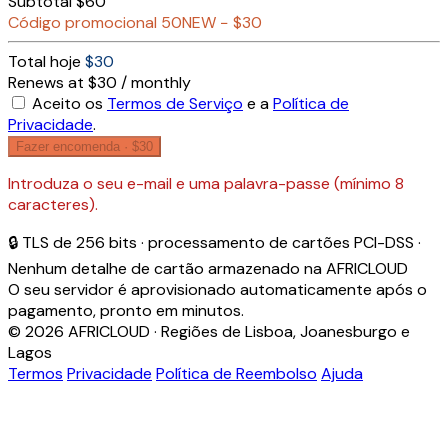
Subtotal
$60
Código promocional
50NEW
−
$30
Total hoje
$30
Renews at $30 / monthly
Aceito os
Termos de Serviço
e a
Política de
Privacidade
.
Fazer encomenda ·
$30
Introduza o seu e-mail e uma palavra-passe (mínimo 8
caracteres).
🔒 TLS de 256 bits · processamento de cartões PCI-DSS ·
Nenhum detalhe de cartão armazenado na AFRICLOUD
O seu servidor é aprovisionado automaticamente após o
pagamento, pronto em minutos.
© 2026 AFRICLOUD · Regiões de Lisboa, Joanesburgo e
Lagos
Termos
Privacidade
Política de Reembolso
Ajuda