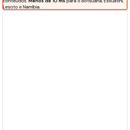
conteúdos.
Menos de 10 ms
para o Botsuana, Essuatíni,
Lesoto e Namíbia.