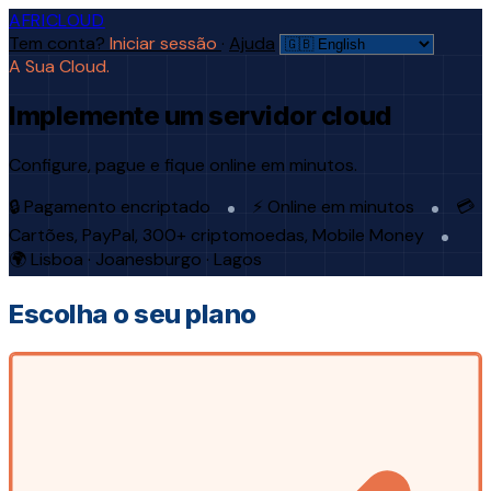
AFRICLOUD
Tem conta?
Iniciar sessão
·
Ajuda
A Sua Cloud.
Implemente um servidor cloud
Configure, pague e fique online em minutos.
🔒 Pagamento encriptado
⚡ Online em minutos
💳
Cartões, PayPal, 300+ criptomoedas, Mobile Money
🌍 Lisboa · Joanesburgo · Lagos
Escolha o seu plano