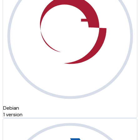
Debian
1 version