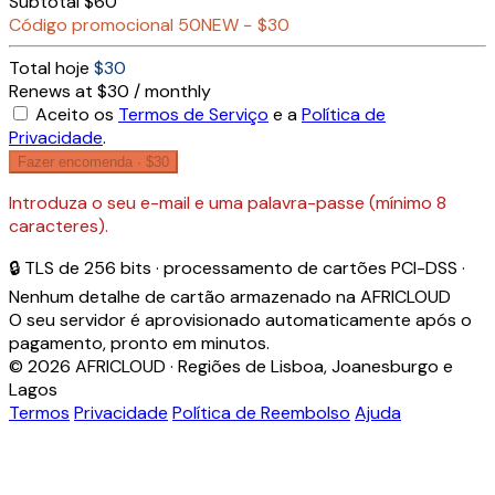
Subtotal
$60
Código promocional
50NEW
−
$30
Total hoje
$30
Renews at $30 / monthly
Aceito os
Termos de Serviço
e a
Política de
Privacidade
.
Fazer encomenda ·
$30
Introduza o seu e-mail e uma palavra-passe (mínimo 8
caracteres).
🔒 TLS de 256 bits · processamento de cartões PCI-DSS ·
Nenhum detalhe de cartão armazenado na AFRICLOUD
O seu servidor é aprovisionado automaticamente após o
pagamento, pronto em minutos.
© 2026 AFRICLOUD · Regiões de Lisboa, Joanesburgo e
Lagos
Termos
Privacidade
Política de Reembolso
Ajuda