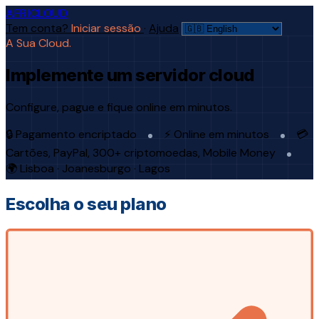
AFRICLOUD
Tem conta?
Iniciar sessão
·
Ajuda
A Sua Cloud.
Implemente um servidor cloud
Configure, pague e fique online em minutos.
🔒 Pagamento encriptado
⚡ Online em minutos
💳
Cartões, PayPal, 300+ criptomoedas, Mobile Money
🌍 Lisboa · Joanesburgo · Lagos
Escolha o seu plano