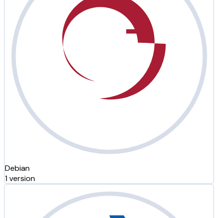
Debian
1 version