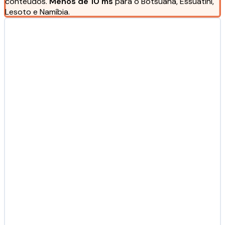
conteúdos.
Menos de 10 ms
para o Botsuana, Essuatíni,
Lesoto e Namíbia.