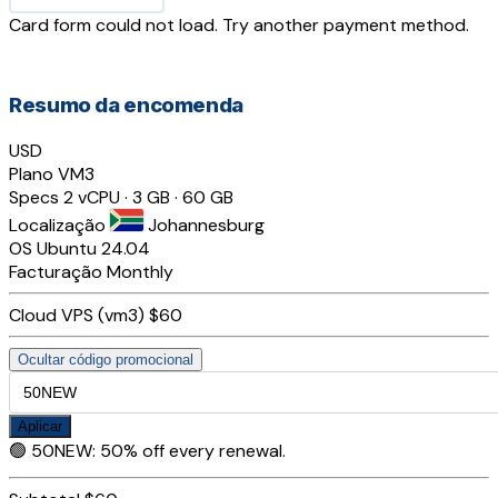
Card form could not load. Try another payment method.
Resumo da encomenda
USD
Plano
VM3
Specs
2 vCPU · 3 GB · 60 GB
Localização
Johannesburg
OS
Ubuntu 24.04
Facturação
Monthly
Cloud VPS (vm3)
$60
Ocultar código promocional
Aplicar
🟢
50NEW
:
50% off every renewal.