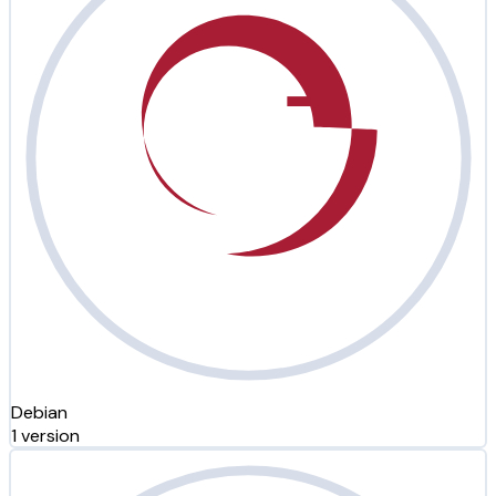
Debian
1 version