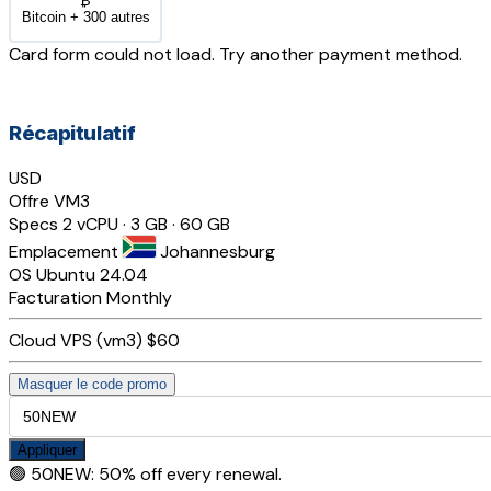
₿
Bitcoin + 300 autres
Card form could not load. Try another payment method.
Récapitulatif
USD
Offre
VM3
Specs
2 vCPU · 3 GB · 60 GB
Emplacement
Johannesburg
OS
Ubuntu 24.04
Facturation
Monthly
Cloud VPS (vm3)
$60
Masquer le code promo
Appliquer
🟢
50NEW
:
50% off every renewal.