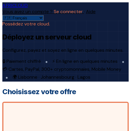
AFRICLOUD
Vous avez un compte ?
Se connecter
·
Aide
Possédez votre cloud.
Déployez un serveur cloud
Configurez, payez et soyez en ligne en quelques minutes.
🔒 Paiement chiffré
⚡ En ligne en quelques minutes
💳 Cartes, PayPal, 300+ cryptomonnaies, Mobile Money
🌍 Lisbonne · Johannesbourg · Lagos
Choisissez votre offre