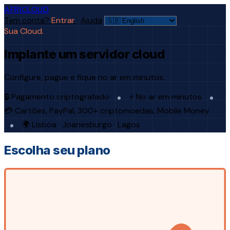
AFRICLOUD
Tem conta?
Entrar
·
Ajuda
Sua Cloud.
Implante um servidor cloud
Configure, pague e fique no ar em minutos.
🔒 Pagamento criptografado
⚡ No ar em minutos
💳 Cartões, PayPal, 300+ criptomoedas, Mobile Money
🌍 Lisboa · Joanesburgo · Lagos
Escolha seu plano