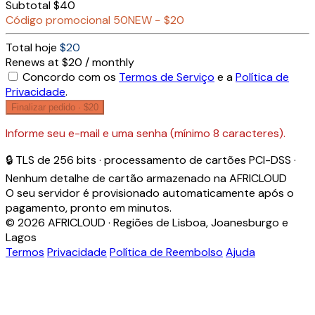
Subtotal
$40
Código promocional
50NEW
−
$20
Total hoje
$20
Renews at $20 / monthly
Concordo com os
Termos de Serviço
e a
Política de
Privacidade
.
Finalizar pedido ·
$20
Informe seu e-mail e uma senha (mínimo 8 caracteres).
🔒 TLS de 256 bits · processamento de cartões PCI-DSS ·
Nenhum detalhe de cartão armazenado na AFRICLOUD
O seu servidor é provisionado automaticamente após o
pagamento, pronto em minutos.
© 2026 AFRICLOUD · Regiões de Lisboa, Joanesburgo e
Lagos
Termos
Privacidade
Política de Reembolso
Ajuda