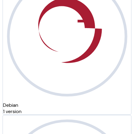
Debian
1 version