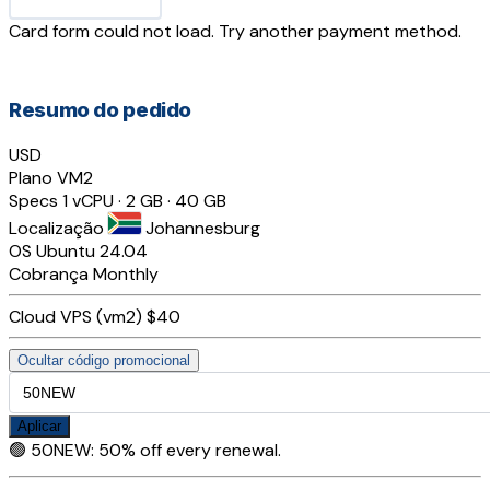
Card form could not load. Try another payment method.
Resumo do pedido
USD
Plano
VM2
Specs
1 vCPU · 2 GB · 40 GB
Localização
Johannesburg
OS
Ubuntu 24.04
Cobrança
Monthly
Cloud VPS (vm2)
$40
Ocultar código promocional
Aplicar
🟢
50NEW
:
50% off every renewal.