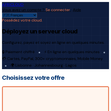
AFRICLOUD
Vous avez un compte ?
Se connecter
·
Aide
Possédez votre cloud.
Déployez un serveur cloud
Configurez, payez et soyez en ligne en quelques minutes.
🔒 Paiement chiffré
⚡ En ligne en quelques minutes
💳 Cartes, PayPal, 300+ cryptomonnaies, Mobile Money
🌍 Lisbonne · Johannesbourg · Lagos
Choisissez votre offre