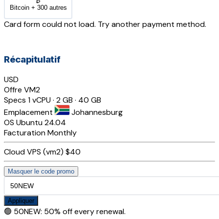
₿
Bitcoin + 300 autres
Card form could not load. Try another payment method.
Récapitulatif
USD
Offre
VM2
Specs
1 vCPU · 2 GB · 40 GB
Emplacement
Johannesburg
OS
Ubuntu 24.04
Facturation
Monthly
Cloud VPS (vm2)
$40
Masquer le code promo
Appliquer
🟢
50NEW
:
50% off every renewal.