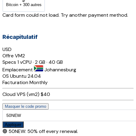
₿
Bitcoin + 300 autres
Card form could not load. Try another payment method.
Récapitulatif
USD
Offre
VM2
Specs
1 vCPU · 2 GB · 40 GB
Emplacement
Johannesburg
OS
Ubuntu 24.04
Facturation
Monthly
Cloud VPS (vm2)
$40
Masquer le code promo
Appliquer
🟢
50NEW
:
50% off every renewal.