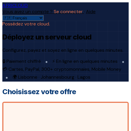
AFRICLOUD
Vous avez un compte ?
Se connecter
·
Aide
Possédez votre cloud.
Déployez un serveur cloud
Configurez, payez et soyez en ligne en quelques minutes.
🔒 Paiement chiffré
⚡ En ligne en quelques minutes
💳 Cartes, PayPal, 300+ cryptomonnaies, Mobile Money
🌍 Lisbonne · Johannesbourg · Lagos
Choisissez votre offre