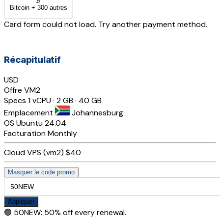
₿
Bitcoin + 300 autres
Card form could not load. Try another payment method.
Récapitulatif
USD
Offre
VM2
Specs
1 vCPU · 2 GB · 40 GB
Emplacement
Johannesburg
OS
Ubuntu 24.04
Facturation
Monthly
Cloud VPS (vm2)
$40
Masquer le code promo
Appliquer
🟢
50NEW
:
50% off every renewal.