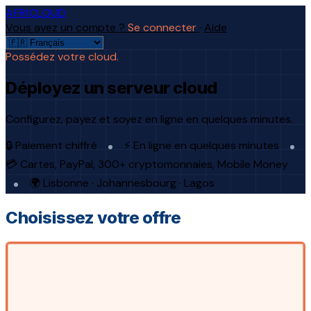
AFRICLOUD
Vous avez un compte ?
Se connecter
·
Aide
Possédez votre cloud.
Déployez un serveur cloud
Configurez, payez et soyez en ligne en quelques minutes.
🔒 Paiement chiffré
⚡ En ligne en quelques minutes
💳 Cartes, PayPal, 300+ cryptomonnaies, Mobile Money
🌍 Lisbonne · Johannesbourg · Lagos
Choisissez votre offre