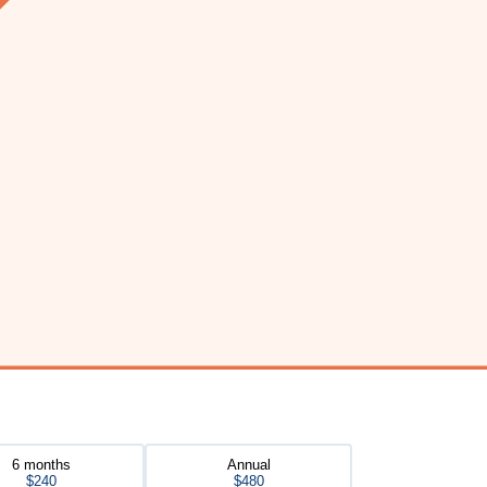
6 months
Annual
$240
$480