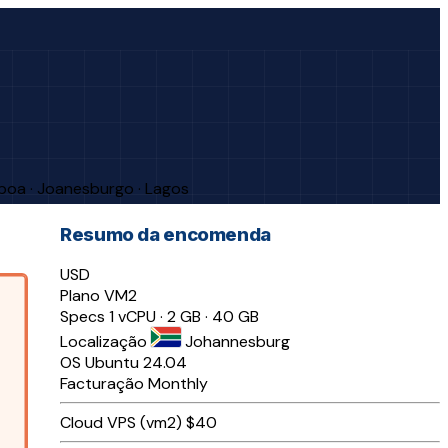
sboa · Joanesburgo · Lagos
Resumo da encomenda
USD
Plano
VM2
Specs
1 vCPU · 2 GB · 40 GB
Localização
Johannesburg
OS
Ubuntu 24.04
Facturação
Monthly
Cloud VPS (vm2)
$40