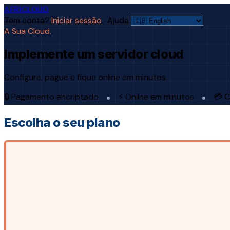
AFRICLOUD
Tem conta?
Iniciar sessão
·
Ajuda
A Sua Cloud.
Implemente um servidor cloud
Configure, pague e fique online em minutos.
🔒 Pagamento encriptado
⚡ Online em minutos
💳 C
Escolha o seu plano