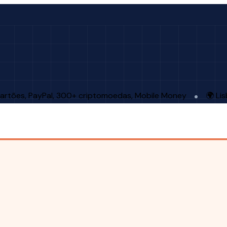
artões, PayPal, 300+ criptomoedas, Mobile Money
🌍 Li