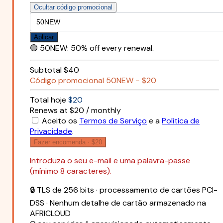
Ocultar código promocional
Aplicar
🟢
50NEW
:
50% off every renewal.
Subtotal
$40
Código promocional
50NEW
−
$20
Total hoje
$20
Renews at $20 / monthly
Aceito os
Termos de Serviço
e a
Política de
Privacidade
.
Fazer encomenda ·
$20
Introduza o seu e-mail e uma palavra-passe
(mínimo 8 caracteres).
🔒 TLS de 256 bits · processamento de cartões PCI-
DSS · Nenhum detalhe de cartão armazenado na
AFRICLOUD