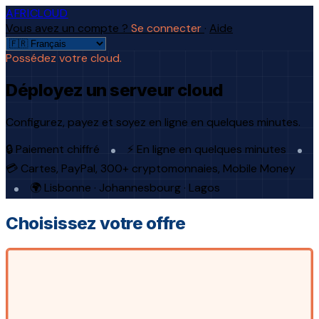
AFRICLOUD
Vous avez un compte ?
Se connecter
·
Aide
Possédez votre cloud.
Déployez un serveur cloud
Configurez, payez et soyez en ligne en quelques minutes.
🔒 Paiement chiffré
⚡ En ligne en quelques minutes
💳 Cartes, PayPal, 300+ cryptomonnaies, Mobile Money
🌍 Lisbonne · Johannesbourg · Lagos
Choisissez votre offre