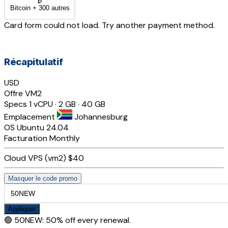
₿
Bitcoin + 300 autres
Card form could not load. Try another payment method.
Récapitulatif
USD
Offre
VM2
Specs
1 vCPU · 2 GB · 40 GB
Emplacement
Johannesburg
OS
Ubuntu 24.04
Facturation
Monthly
Cloud VPS (vm2)
$40
Masquer le code promo
Appliquer
🟢
50NEW
:
50% off every renewal.