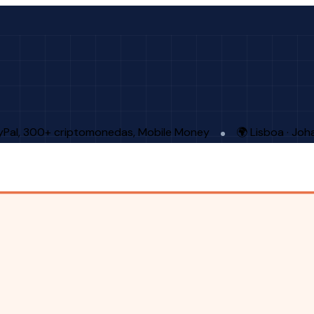
ayPal, 300+ criptomonedas, Mobile Money
🌍 Lisboa · Jo