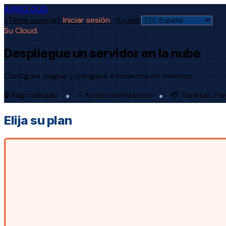
AFRICLOUD
¿Tiene cuenta?
Iniciar sesión
·
Ayuda
Su Cloud.
Despliegue un servidor en la nube
Configure, pague y póngase en marcha en minutos.
🔒 Pago cifrado
⚡ Activo en minutos
💳 Tarjetas, P
Elija su plan