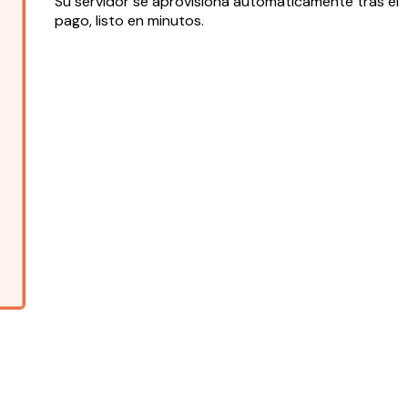
Su servidor se aprovisiona automáticamente tras el
pago, listo en minutos.