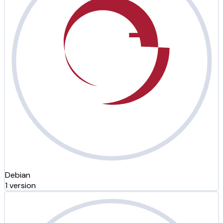
Debian
1 version