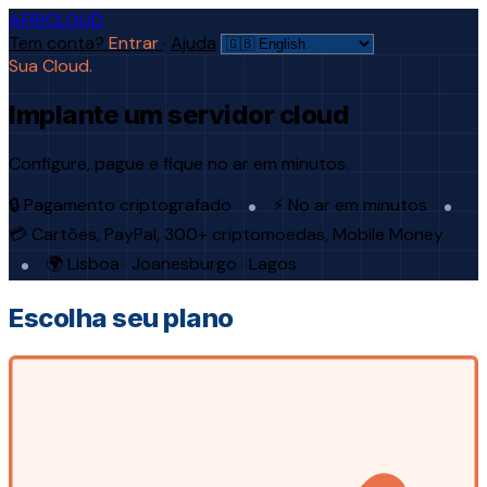
AFRICLOUD
Tem conta?
Entrar
·
Ajuda
Sua Cloud.
Implante um servidor cloud
Configure, pague e fique no ar em minutos.
🔒 Pagamento criptografado
⚡ No ar em minutos
💳 Cartões, PayPal, 300+ criptomoedas, Mobile Money
🌍 Lisboa · Joanesburgo · Lagos
Escolha seu plano