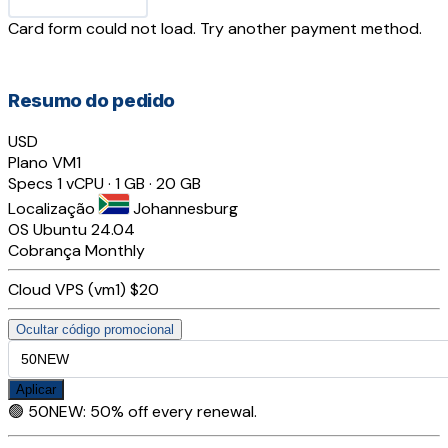
Card form could not load. Try another payment method.
Resumo do pedido
USD
Plano
VM1
Specs
1 vCPU · 1 GB · 20 GB
Localização
Johannesburg
OS
Ubuntu 24.04
Cobrança
Monthly
Cloud VPS (vm1)
$20
Ocultar código promocional
Aplicar
🟢
50NEW
:
50% off every renewal.