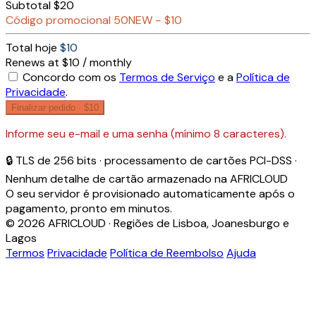
Subtotal
$20
Código promocional
50NEW
−
$10
Total hoje
$10
Renews at $10 / monthly
Concordo com os
Termos de Serviço
e a
Política de
Privacidade
.
Finalizar pedido ·
$10
Informe seu e-mail e uma senha (mínimo 8 caracteres).
🔒 TLS de 256 bits · processamento de cartões PCI-DSS ·
Nenhum detalhe de cartão armazenado na AFRICLOUD
O seu servidor é provisionado automaticamente após o
pagamento, pronto em minutos.
© 2026 AFRICLOUD · Regiões de Lisboa, Joanesburgo e
Lagos
Termos
Privacidade
Política de Reembolso
Ajuda