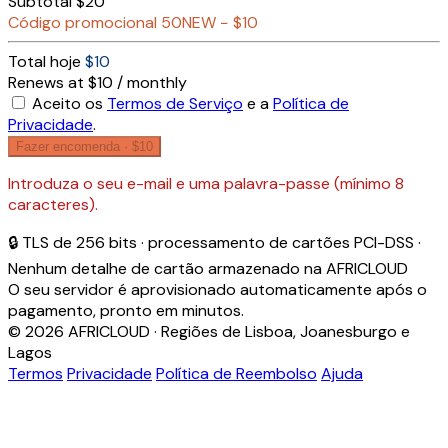
Subtotal
$20
Código promocional
50NEW
−
$10
Total hoje
$10
Renews at $10 / monthly
Aceito os
Termos de Serviço
e a
Política de
Privacidade
.
Fazer encomenda ·
$10
Introduza o seu e-mail e uma palavra-passe (mínimo 8
caracteres).
🔒 TLS de 256 bits · processamento de cartões PCI-DSS ·
Nenhum detalhe de cartão armazenado na AFRICLOUD
O seu servidor é aprovisionado automaticamente após o
pagamento, pronto em minutos.
© 2026 AFRICLOUD · Regiões de Lisboa, Joanesburgo e
Lagos
Termos
Privacidade
Política de Reembolso
Ajuda