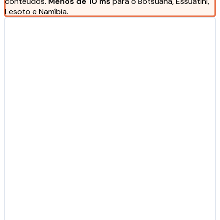
conteúdos.
Menos de 10 ms
para o Botsuana, Essuatíni,
Lesoto e Namíbia.