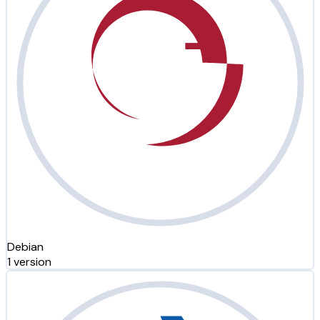
Debian
1 version