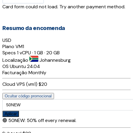
Card form could not load. Try another payment method.
Resumo da encomenda
USD
Plano
VM1
Specs
1 vCPU · 1 GB · 20 GB
Localização
Johannesburg
OS
Ubuntu 24.04
Facturação
Monthly
Cloud VPS (vm1)
$20
Ocultar código promocional
Aplicar
🟢
50NEW
:
50% off every renewal.