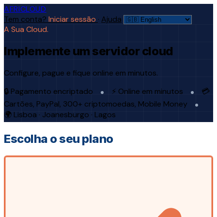
AFRICLOUD
Tem conta?
Iniciar sessão
·
Ajuda
A Sua Cloud.
Implemente um servidor cloud
Configure, pague e fique online em minutos.
🔒 Pagamento encriptado
⚡ Online em minutos
💳
Cartões, PayPal, 300+ criptomoedas, Mobile Money
🌍 Lisboa · Joanesburgo · Lagos
Escolha o seu plano