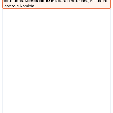
conteúdos.
Menos de 10 ms
para o Botsuana, Essuatíni,
Lesoto e Namíbia.