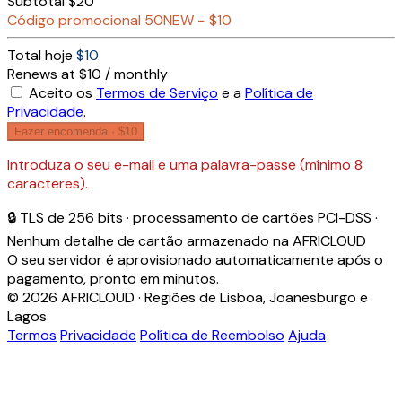
Subtotal
$20
Código promocional
50NEW
−
$10
Total hoje
$10
Renews at $10 / monthly
Aceito os
Termos de Serviço
e a
Política de
Privacidade
.
Fazer encomenda ·
$10
Introduza o seu e-mail e uma palavra-passe (mínimo 8
caracteres).
🔒 TLS de 256 bits · processamento de cartões PCI-DSS ·
Nenhum detalhe de cartão armazenado na AFRICLOUD
O seu servidor é aprovisionado automaticamente após o
pagamento, pronto em minutos.
© 2026 AFRICLOUD · Regiões de Lisboa, Joanesburgo e
Lagos
Termos
Privacidade
Política de Reembolso
Ajuda