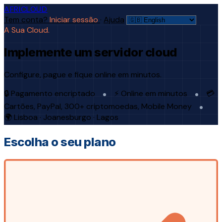
AFRICLOUD
Tem conta?
Iniciar sessão
·
Ajuda
A Sua Cloud.
Implemente um servidor cloud
Configure, pague e fique online em minutos.
🔒 Pagamento encriptado
⚡ Online em minutos
💳
Cartões, PayPal, 300+ criptomoedas, Mobile Money
🌍 Lisboa · Joanesburgo · Lagos
Escolha o seu plano