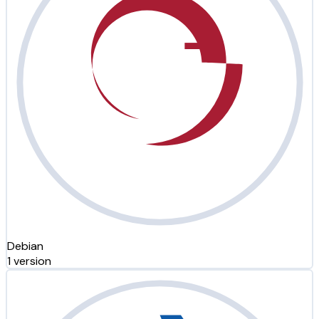
Debian
1 version