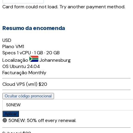
Card form could not load. Try another payment method.
Resumo da encomenda
USD
Plano
VM1
Specs
1 vCPU · 1 GB · 20 GB
Localização
Johannesburg
OS
Ubuntu 24.04
Facturação
Monthly
Cloud VPS (vm1)
$20
Ocultar código promocional
Aplicar
🟢
50NEW
:
50% off every renewal.