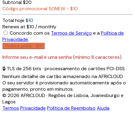
Subtotal
$20
Código promocional
50NEW
−
$10
Total hoje
$10
Renews at $10 / monthly
Concordo com os
Termos de Serviço
e a
Política de
Privacidade
.
Finalizar pedido ·
$10
Informe seu e-mail e uma senha (mínimo 8 caracteres).
🔒 TLS de 256 bits · processamento de cartões PCI-DSS ·
Nenhum detalhe de cartão armazenado na AFRICLOUD
O seu servidor é provisionado automaticamente após o
pagamento, pronto em minutos.
© 2026 AFRICLOUD · Regiões de Lisboa, Joanesburgo e
Lagos
Termos
Privacidade
Política de Reembolso
Ajuda