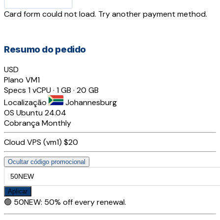
Card form could not load. Try another payment method.
Resumo do pedido
USD
Plano
VM1
Specs
1 vCPU · 1 GB · 20 GB
Localização
Johannesburg
OS
Ubuntu 24.04
Cobrança
Monthly
Cloud VPS (vm1)
$20
Ocultar código promocional
Aplicar
🟢
50NEW
:
50% off every renewal.