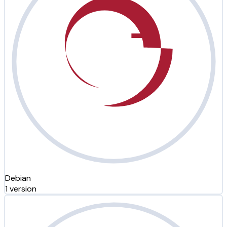
Debian
1 version