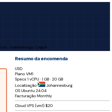
sboa · Joanesburgo · Lagos
Resumo da encomenda
USD
Plano
VM1
Specs
1 vCPU · 1 GB · 20 GB
Localização
Johannesburg
OS
Ubuntu 24.04
Facturação
Monthly
Cloud VPS (vm1)
$20