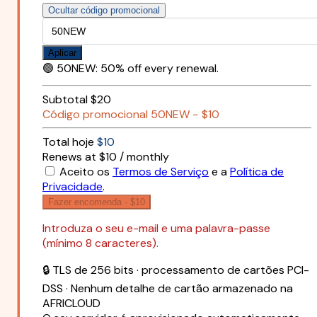
Ocultar código promocional
Aplicar
🟢
50NEW
:
50% off every renewal.
Subtotal
$20
Código promocional
50NEW
−
$10
Total hoje
$10
Renews at $10 / monthly
Aceito os
Termos de Serviço
e a
Política de
Privacidade
.
Fazer encomenda ·
$10
Introduza o seu e-mail e uma palavra-passe
(mínimo 8 caracteres).
🔒 TLS de 256 bits · processamento de cartões PCI-
DSS · Nenhum detalhe de cartão armazenado na
AFRICLOUD