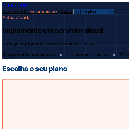
AFRICLOUD
Tem conta?
Iniciar sessão
·
Ajuda
A Sua Cloud.
Implemente um servidor cloud
Configure, pague e fique online em minutos.
🔒 Pagamento encriptado
⚡ Online em minutos
💳 C
Escolha o seu plano