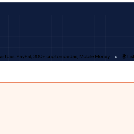
artões, PayPal, 300+ criptomoedas, Mobile Money
🌍 Li