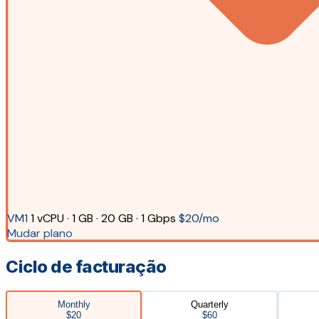
VM1
1 vCPU · 1 GB · 20 GB · 1 Gbps
$20/mo
Mudar plano
Ciclo de facturação
Monthly
Quarterly
$20
$60