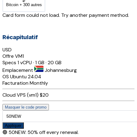
₿
Bitcoin + 300 autres
Card form could not load. Try another payment method.
Récapitulatif
USD
Offre
VM1
Specs
1 vCPU · 1 GB · 20 GB
Emplacement
Johannesburg
OS
Ubuntu 24.04
Facturation
Monthly
Cloud VPS (vm1)
$20
Masquer le code promo
Appliquer
🟢
50NEW
:
50% off every renewal.