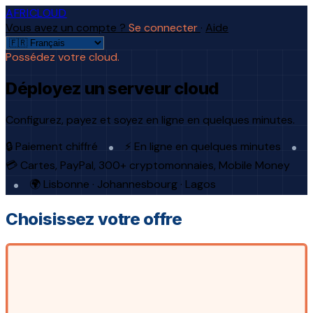
AFRICLOUD
Vous avez un compte ?
Se connecter
·
Aide
Possédez votre cloud.
Déployez un serveur cloud
Configurez, payez et soyez en ligne en quelques minutes.
🔒 Paiement chiffré
⚡ En ligne en quelques minutes
💳 Cartes, PayPal, 300+ cryptomonnaies, Mobile Money
🌍 Lisbonne · Johannesbourg · Lagos
Choisissez votre offre