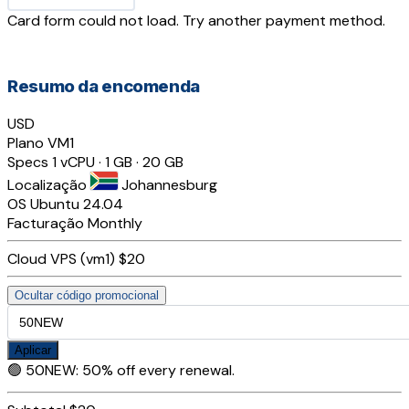
Card form could not load. Try another payment method.
Resumo da encomenda
USD
Plano
VM1
Specs
1 vCPU · 1 GB · 20 GB
Localização
Johannesburg
OS
Ubuntu 24.04
Facturação
Monthly
Cloud VPS (vm1)
$20
Ocultar código promocional
Aplicar
🟢
50NEW
:
50% off every renewal.