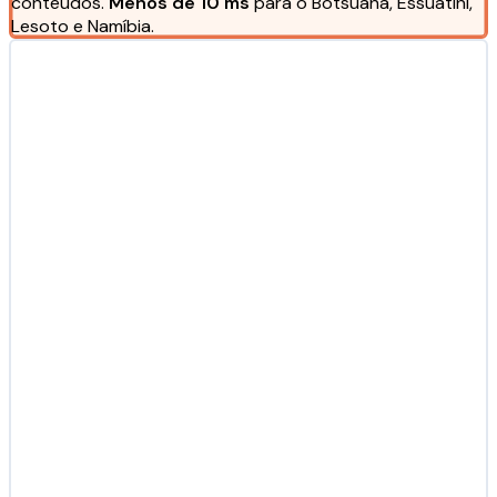
conteúdos.
Menos de 10 ms
para o Botsuana, Essuatíni,
Lesoto e Namíbia.