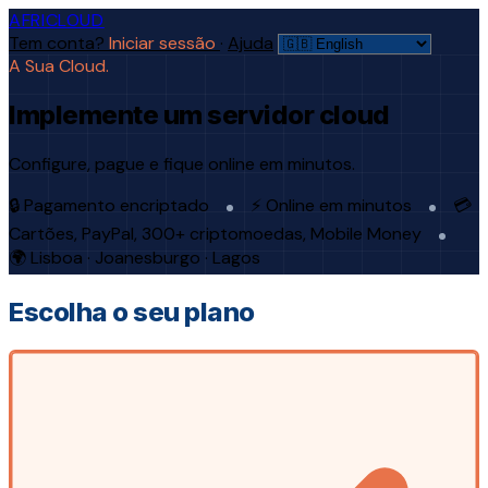
AFRICLOUD
Tem conta?
Iniciar sessão
·
Ajuda
A Sua Cloud.
Implemente um servidor cloud
Configure, pague e fique online em minutos.
🔒 Pagamento encriptado
⚡ Online em minutos
💳
Cartões, PayPal, 300+ criptomoedas, Mobile Money
🌍 Lisboa · Joanesburgo · Lagos
Escolha o seu plano