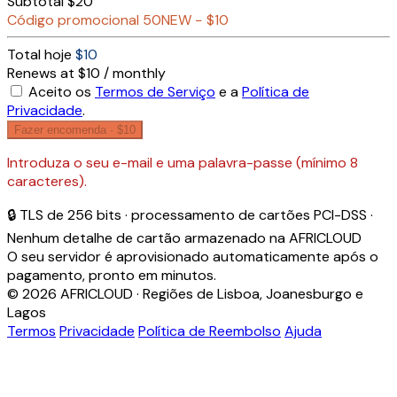
Subtotal
$20
Código promocional
50NEW
−
$10
Total hoje
$10
Renews at $10 / monthly
Aceito os
Termos de Serviço
e a
Política de
Privacidade
.
Fazer encomenda ·
$10
Introduza o seu e-mail e uma palavra-passe (mínimo 8
caracteres).
🔒 TLS de 256 bits · processamento de cartões PCI-DSS ·
Nenhum detalhe de cartão armazenado na AFRICLOUD
O seu servidor é aprovisionado automaticamente após o
pagamento, pronto em minutos.
© 2026 AFRICLOUD · Regiões de Lisboa, Joanesburgo e
Lagos
Termos
Privacidade
Política de Reembolso
Ajuda