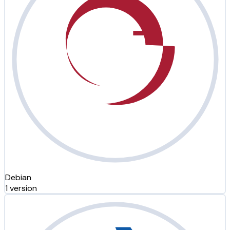
Debian
1 version