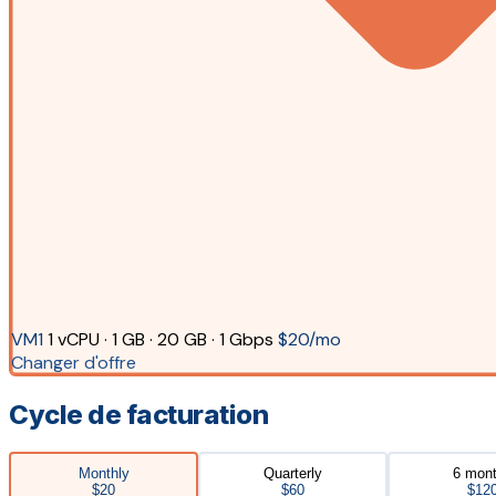
VM1
1 vCPU · 1 GB · 20 GB · 1 Gbps
$20/mo
Changer d'offre
Cycle de facturation
Monthly
Quarterly
6 mon
$20
$60
$12