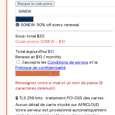
Masquer le code promo
Appliquer
🟢
50NEW
:
50% off every renewal.
Sous-total
$20
Code promo
50NEW
−
$10
Total aujourd'hui
$10
Renews at $10 / monthly
J'accepte les
Conditions de service
et la
Politique de confidentialité
.
Passer la commande ·
$10
Renseignez votre e-mail et un mot de passe (8
caractères minimum).
🔒 TLS 256 bits · traitement PCI-DSS des cartes ·
Aucun détail de carte stocké sur AFRICLOUD
Votre serveur est provisionné automatiquement