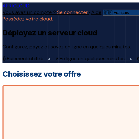
AFRICLOUD
Vous avez un compte ?
Se connecter
·
Aide
Possédez votre cloud.
Déployez un serveur cloud
Configurez, payez et soyez en ligne en quelques minutes.
🔒 Paiement chiffré
⚡ En ligne en quelques minutes

Choisissez votre offre