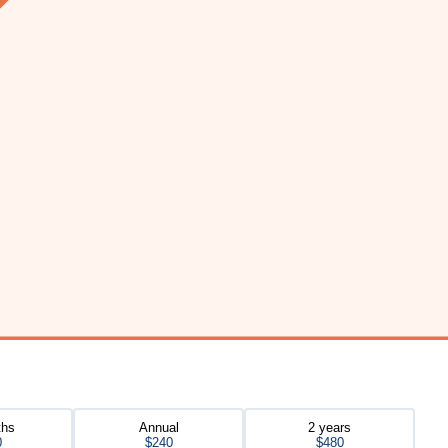
ths
Annual
2 years
0
$240
$480