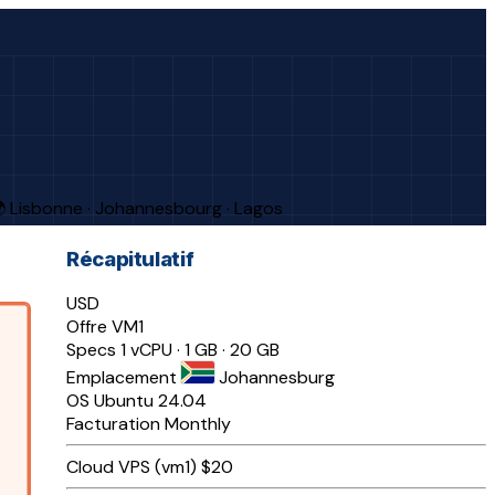
 Lisbonne · Johannesbourg · Lagos
Récapitulatif
USD
Offre
VM1
Specs
1 vCPU · 1 GB · 20 GB
Emplacement
Johannesburg
OS
Ubuntu 24.04
Facturation
Monthly
Cloud VPS (vm1)
$20